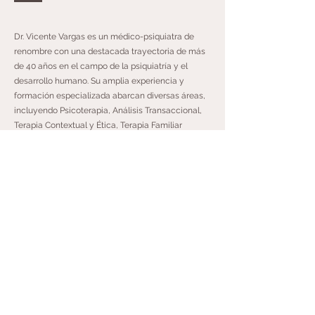
Dr. Vicente Vargas es un médico-psiquiatra de
renombre con una destacada trayectoria de más
de 40 años en el campo de la psiquiatría y el
desarrollo humano. Su amplia experiencia y
formación especializada abarcan diversas áreas,
incluyendo Psicoterapia, Análisis Transaccional,
Terapia Contextual y Ética, Terapia Familiar
Sistémica, Terapia de Pareja y Sexual, Bioética,
Psicofarmacología y Administración Pública.
A lo largo de su carrera, el Dr. Vargas ha asumido
roles de liderazgo significativos, destacándose
como Presidente de la Sociedad Dominicana de
Psiquiatría durante el período 2012-2014, y
Presidente del Congreso de Psiquiatría
Centroamericano y del Caribe en 2013-2014. Su
influencia en la comunidad psiquiátrica es
reconocida a nivel regional, contribuyendo al
avance del conocimiento y las prácticas en salud